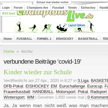
Schaut mal wieder vorbei
Login
Forum
Champions-live
Fussball
Tennis
Eishockey
Handb
RSS feed
Home
FUSSBALL
FORMEL 1
EISHOCKEY
BASKETBALL
TEN
Home
» Archiv
verbundene Beiträge ‘covid-19’
Kinder wieder zur Schule
Veröffentlicht am 27 Apr., 2020 in 8:27 in
3.Liga
,
BASKET
DFB-Pokal
,
EISHOCKEY
,
EM
,
Eurochallenge
,
Eurocup
,
F
Frauenfussball
,
HANDBALL
,
Motorsport
,
Pokal
,
Radsport
Wintersport
,
WM
| Gesehen 1.650 views mal |
0 Komment
Ja, Ja wenn man nicht weiß was man machen s