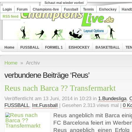
Schaut mal wieder vorbei
Login
Forum
Champions-live
Fussball
Tennis
Eishockey
Handb
RSS feed
Home
FUSSBALL
FORMEL 1
EISHOCKEY
BASKETBALL
TEN
Home
» Archiv
verbundene Beiträge ‘Reus’
Reus nach Barca ?? Transfermarkt
Veröffentlicht am 13 Juni, 2014 in 10:23 in
1.Bundesliga
,
C
FUSSBALL
,
Int.Fussball
| Gesehen 2.313 views mal |
0 K
Reus angeblich mit Barca eini
FC Barcelona feiert im Werb
Reus angeblich einen Erfolg