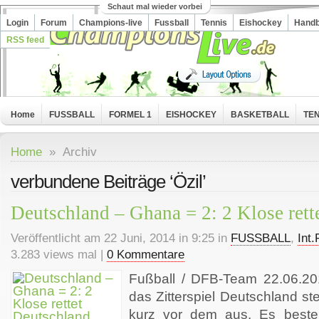
Schaut mal wieder vorbei
Login
Forum
Champions-live
Fussball
Tennis
Eishockey
Handb
RSS feed
Home
FUSSBALL
FORMEL 1
EISHOCKEY
BASKETBALL
TEN
Home
» Archiv
verbundene Beiträge ‘Özil’
Deutschland – Ghana = 2: 2 Klose rett
Veröffentlicht am 22 Juni, 2014 in 9:25 in
FUSSBALL
,
Int.
3.283 views mal |
0 Kommentare
Fußball / DFB-Team 22.06.2
das Zitterspiel Deutschland s
kurz vor dem aus. Es besteh