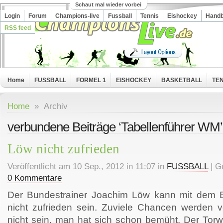
Schaut mal wieder vorbei
Login
Forum
Champions-live
Fussball
Tennis
Eishockey
Handb
RSS feed
Home
FUSSBALL
FORMEL 1
EISHOCKEY
BASKETBALL
TEN
Home
» Archiv
verbundene Beiträge ‘Tabellenführer WM’
Löw nicht zufrieden
Veröffentlicht am 10 Sep., 2012 in 11:07 in
FUSSBALL
| G
0 Kommentare
Der Bundestrainer Joachim Löw kann mit dem 
nicht zufrieden sein. Zuviele Chancen werden 
nicht sein, man hat sich schon bemüht. Der Torw