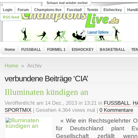
Schaut mal wieder vorbei
Login
Forum
Champions-live
Fussball
Tennis
Eishockey
Handb
RSS feed
Home
FUSSBALL
FORMEL 1
EISHOCKEY
BASKETBALL
TEN
Home
» Archiv
verbundene Beiträge ‘CIA’
Illuminaten kündigen an
Veröffentlicht am 14 Dez., 2013 in 13:21 in
FUSSBALL
,
H
SPORTMIX
| Gesehen 4.364 views mal |
0 Kommentare
« Wie ein Rechtsgelehrter Or
für Deutschland plant 
Gesellschaft zerfällt we