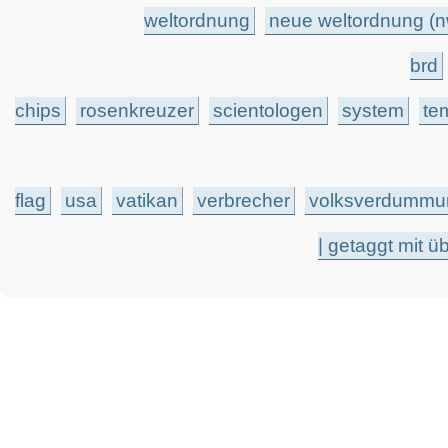
weltordnung
neue weltordnung (
brd
chips
rosenkreuzer
scientologen
system
te
flag
usa
vatikan
verbrecher
volksverdummu
| getaggt mit 