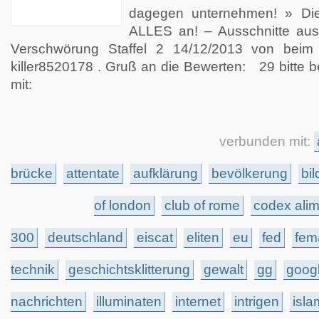
dagegen unternehmen! » Die
ALLES an! – Ausschnitte aus 
Verschwörung Staffel 2 14/12/2013 von bei
killer8520178 . Gruß an die Bewerten: 29 bitte b
mit:
verbunden mit:
brücke
attentate
aufklärung
bevölkerung
bi
of london
club of rome
codex alim
300
deutschland
eiscat
eliten
eu
fed
fem
technik
geschichtsklitterung
gewalt
gg
goog
nachrichten
illuminaten
internet
intrigen
isl