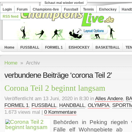
Schaut mal wieder vorbei
Login
Forum
Champions-live
Fussball
Tennis
Eishockey
Handb
RSS feed
Home
FUSSBALL
FORMEL 1
EISHOCKEY
BASKETBALL
TEN
Home
» Archiv
verbundene Beiträge ‘corona Teil 2’
Corona Teil 2 beginnt langsam
Veröffentlicht am 13 Juni, 2020 in 8:30 in
Alles Andere
,
BA
FORMEL 1
,
FUSSBALL
,
HANDBALL
,
OLYMPIA
,
SPORTM
1.673 views mal |
0 Kommentare
Behörden in Peking riegeln
Fälle elf Wohngebiete ab