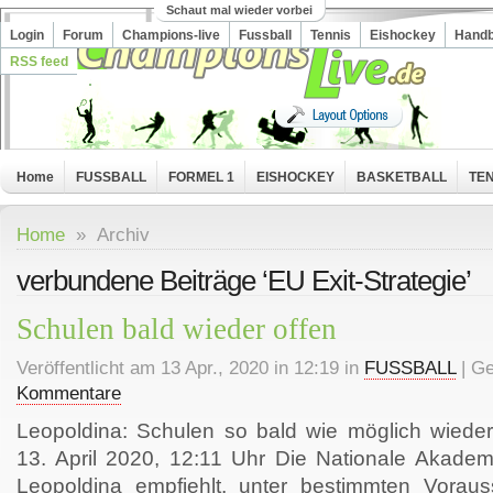
Schaut mal wieder vorbei
Login
Forum
Champions-live
Fussball
Tennis
Eishockey
Handb
RSS feed
Home
FUSSBALL
FORMEL 1
EISHOCKEY
BASKETBALL
TEN
Home
» Archiv
verbundene Beiträge ‘EU Exit-Strategie’
Schulen bald wieder offen
Veröffentlicht am 13 Apr., 2020 in 12:19 in
FUSSBALL
| Ge
Kommentare
Leopoldina: Schulen so bald wie möglich wieder 
13. April 2020, 12:11 Uhr Die Nationale Akade
Leopoldina empfiehlt, unter bestimmten Vorau