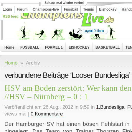
Schaut mal wieder vorbei
Login
Forum
Champions-live
Fussball
Tennis
Eishockey
Handb
RSS feed
Home
FUSSBALL
FORMEL 1
EISHOCKEY
BASKETBALL
TEN
Home
» Archiv
verbundene Beiträge ‘Looser Bundesliga’
HSV am Boden zerstört: Wer kann den
//HSV – Nürnberg = 0 : 1
Veröffentlicht am 26 Aug., 2012 in 9:59 in
1.Bundesliga
,
F
views mal |
0 Kommentare
Der Hamburger SV hat einen bösen Fehlstart in
hingelegt. Das Team von Trainer Thorsten Fink