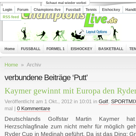
Schaut mal wieder vorbei
Login
Forum
Champions-live
Fussball
Tennis
Eishockey
Handb
RSS feed
Home
FUSSBALL
FORMEL 1
EISHOCKEY
BASKETBALL
TEN
Home
» Archiv
verbundene Beiträge ‘Putt’
Kaymer gewinnt mit Europa den Ryde
Veröffentlicht am 1 Okt., 2012 in 10:01 in
Golf
,
SPORTMI
mal |
0 Kommentare
Deutschlands Golfstar Martin Kaymer h
Herzschlagfinale zum nicht mehr für möglich ge
Ryder Cup in Medinah geführt. Da ist das Ding: G