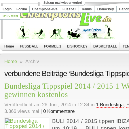
Schaut mal wieder vorbei
Login
Forum
Champions-live
Fussball
Tennis
Eishockey
Handb
RSS feed
Home
FUSSBALL
FORMEL 1
EISHOCKEY
BASKETBALL
TEN
Home
» Archiv
verbundene Beiträge ‘Bundesliga Tippspie
Bundesliga Tippspiel 2014 / 2015 1 
gewinnen kostenlos
Veröffentlicht am 26 Juni, 2014 in 12:34 in
1.Bundesliga
,
3.366 views mal |
0 Kommentare
BULI 2014 / 2015 tippen IBIZ
um 10:19 BULI tippen kost