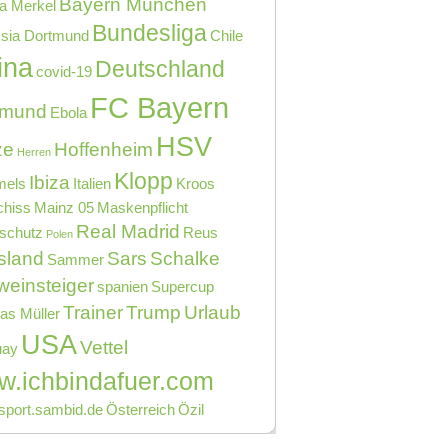
Bayern München
a Merkel
Bundesliga
sia Dortmund
Chile
ina
Deutschland
covid-19
FC Bayern
tmund
Ebola
HSV
ze
Hoffenheim
Herren
Klopp
Ibiza
els
Italien
Kroos
chiss
Mainz 05
Maskenpflicht
Real Madrid
schutz
Reus
Polen
sland
Sars
Schalke
Sammer
einsteiger
spanien
Supercup
Trainer
Trump
Urlaub
s Müller
USA
Vettel
uay
.ichbindafuer.com
port.sambid.de
Österreich
Özil