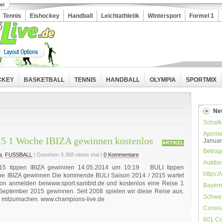
ei
Tennis
Eishockey
Handball
Leichtathletik
Wintersport
Formel 1
CKEY
BASKETBALL
TENNIS
HANDBALL
OLYMPIA
SPORTMIX
Ne
Schalke
Apomed
015 1 Woche IBIZA gewinnen kostenlos
Januar
Betrüg
a
,
FUSSBALL
| Gesehen 3.368 views mal |
0 Kommentare
Auktio
15 tippen IBIZA gewinnen 14.05.2014 um 10:19 BULI tippen
https:
he IBIZA gewinnen Die kommende BULI Saison 2014 / 2015 wartet
chon anmelden beiwww.sport.sambid.de und kostenlos eine Reise 1
Bayern
September 2015 gewinnen. Seit 2008 spielen wir diese Reise aus.
Schwei
so mitzumachen. www.champions-live.de
Corona
601 Co