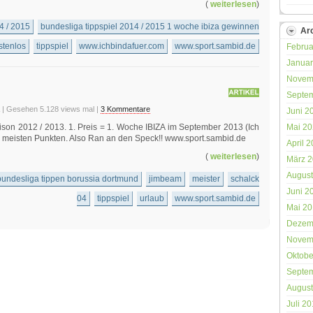
(
weiterlesen
)
4 / 2015
bundesliga tippspiel 2014 / 2015 1 woche ibiza gewinnen
Ar
stenlos
tippspiel
www.ichbindafuer.com
www.sport.sambid.de
Februa
Januar
Novem
Septe
| Gesehen 5.128 views mal |
3 Kommentare
Juni 2
ison 2012 / 2013. 1. Preis = 1. Woche IBIZA im September 2013 (Ich
Mai 2
en meisten Punkten. Also Ran an den Speck!! www.sport.sambid.de
April 
(
weiterlesen
)
März 
August
bundesliga tippen borussia dortmund
jimbeam
meister
schalck
Juni 2
04
tippspiel
urlaub
www.sport.sambid.de
Mai 2
Dezem
Novem
Oktobe
Septe
August
Juli 2