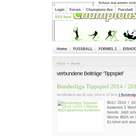
Schaut mal wieder vorb
Login
Forum
Champions-live
Fussball
RSS feed
Home
FUSSBALL
FORMEL 1
EISHO
Home
» Archiv
verbundene Beiträge ‘Tippspiel’
Bundesliga Tippspiel 2014 / 2
Veröffentlicht am 26 Juni, 2014 in 12:34 in
1.Bundeslig
BULI 2014 / 20
kostenlos 1 Woc
bereits. Jetzt s
Woche IBIZA im 
Es lohnt sich al