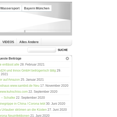
Wassersport
Bayern München
VIDEOS
Alles Andere
ueste Beiträge
 entlässt alle
28. Februar 2021
24 und Innox GmbH betrügerisch tätig
29.
 2021
er auf Amazon
25. Januar 2021
nshaus www.sambid.de Neu
17. November 2020
//www.kuhschiss.com
22. September 2020
 – Schalke
22. September 2020
negrippe in China / Corona lebt
30. Juni 2020
 Urlauber strömen an die Küsten
27. Juni 2020
rona Neuinfektionen
21. Juni 2020