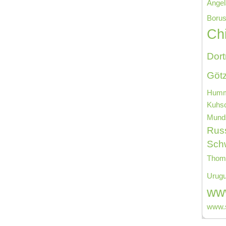
Angel
Borus
Ch
Dor
Göt
Humm
Kuhs
Mund
Rus
Schw
Thoma
Urug
www
www.s